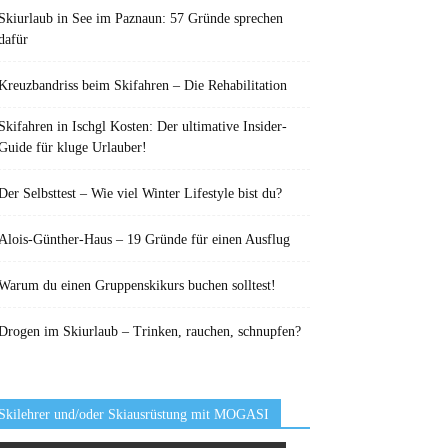
Skiurlaub in See im Paznaun: 57 Gründe sprechen
dafür
Kreuzbandriss beim Skifahren – Die Rehabilitation
Skifahren in Ischgl Kosten: Der ultimative Insider-
Guide für kluge Urlauber!
Der Selbsttest – Wie viel Winter Lifestyle bist du?
Alois-Günther-Haus – 19 Gründe für einen Ausflug
Warum du einen Gruppenskikurs buchen solltest!
Drogen im Skiurlaub – Trinken, rauchen, schnupfen?
Skilehrer und/oder Skiausrüstung mit MOGASI