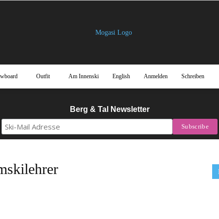
owboard
Outfit
Am Innenski
English
Anmelden
Schreiben
Mogasi
Berg & Tal Newsletter
Magazin
kilehrer