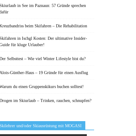
Skiurlaub in See im Paznaun: 57 Gründe sprechen
dafür
Kreuzbandriss beim Skifahren – Die Rehabilitation
Skifahren in Ischgl Kosten: Der ultimative Insider-
Guide für kluge Urlauber!
Der Selbsttest – Wie viel Winter Lifestyle bist du?
Alois-Günther-Haus – 19 Gründe für einen Ausflug
Warum du einen Gruppenskikurs buchen solltest!
Drogen im Skiurlaub – Trinken, rauchen, schnupfen?
Skilehrer und/oder Skiausrüstung mit MOGASI