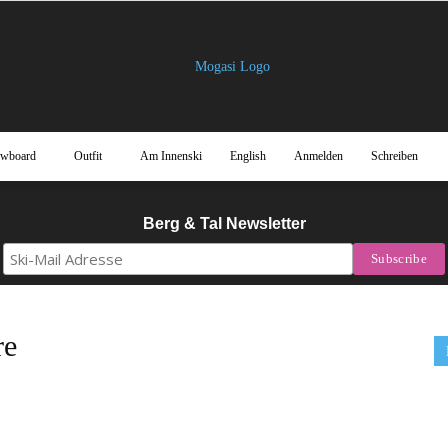
owboard
Outfit
Am Innenski
English
Anmelden
Schreiben
Mogasi
Berg & Tal Newsletter
Magazin
re