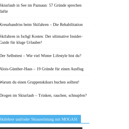
Skiurlaub in See im Paznaun: 57 Gründe sprechen
dafür
Kreuzbandriss beim Skifahren – Die Rehabilitation
Skifahren in Ischgl Kosten: Der ultimative Insider-
Guide für kluge Urlauber!
Der Selbsttest – Wie viel Winter Lifestyle bist du?
Alois-Günther-Haus – 19 Gründe für einen Ausflug
Warum du einen Gruppenskikurs buchen solltest!
Drogen im Skiurlaub – Trinken, rauchen, schnupfen?
Skilehrer und/oder Skiausrüstung mit MOGASI