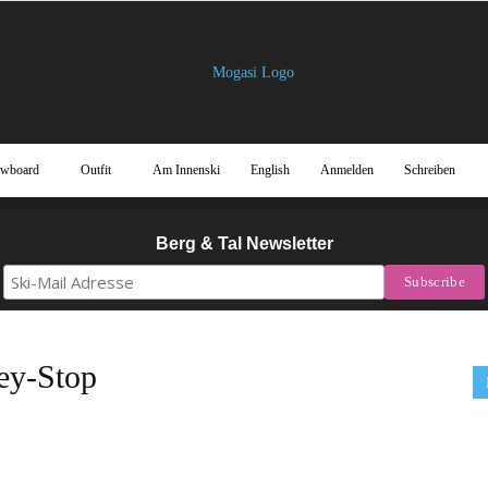
owboard
Outfit
Am Innenski
English
Anmelden
Schreiben
Mogasi
Berg & Tal Newsletter
Magazin
y-Stop