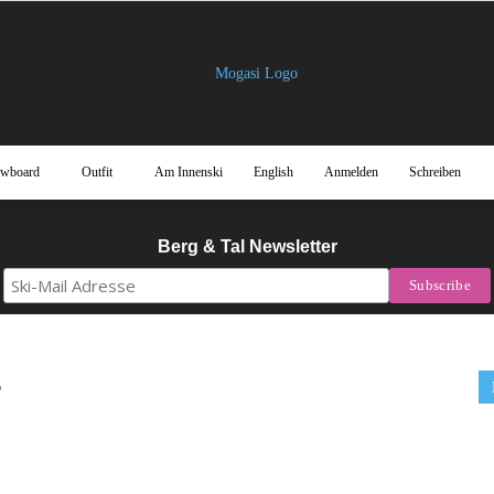
owboard
Outfit
Am Innenski
English
Anmelden
Schreiben
Mogasi
Berg & Tal Newsletter
Magazin
s