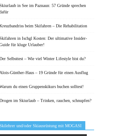
Skiurlaub in See im Paznaun: 57 Gründe sprechen
dafür
Kreuzbandriss beim Skifahren – Die Rehabilitation
Skifahren in Ischgl Kosten: Der ultimative Insider-
Guide für kluge Urlauber!
Der Selbsttest – Wie viel Winter Lifestyle bist du?
Alois-Günther-Haus – 19 Gründe für einen Ausflug
Warum du einen Gruppenskikurs buchen solltest!
Drogen im Skiurlaub – Trinken, rauchen, schnupfen?
Skilehrer und/oder Skiausrüstung mit MOGASI