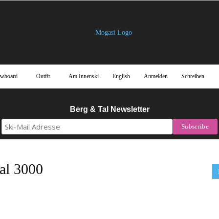
owboard
Outfit
Am Innenski
English
Anmelden
Schreiben
Mogasi
Berg & Tal Newsletter
Magazin
l 3000