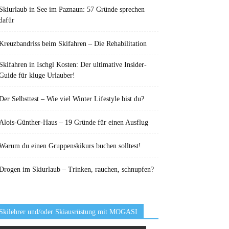
Skiurlaub in See im Paznaun: 57 Gründe sprechen
dafür
Kreuzbandriss beim Skifahren – Die Rehabilitation
Skifahren in Ischgl Kosten: Der ultimative Insider-
Guide für kluge Urlauber!
Der Selbsttest – Wie viel Winter Lifestyle bist du?
Alois-Günther-Haus – 19 Gründe für einen Ausflug
Warum du einen Gruppenskikurs buchen solltest!
Drogen im Skiurlaub – Trinken, rauchen, schnupfen?
Skilehrer und/oder Skiausrüstung mit MOGASI