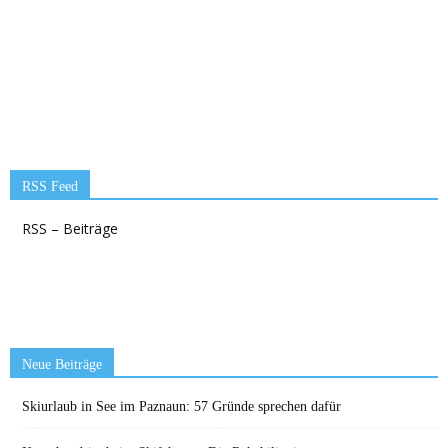
RSS Feed
RSS – Beiträge
Neue Beiträge
Skiurlaub in See im Paznaun: 57 Gründe sprechen dafür