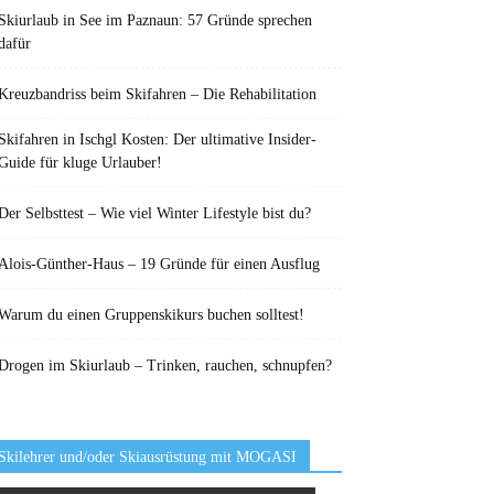
Skiurlaub in See im Paznaun: 57 Gründe sprechen
dafür
Kreuzbandriss beim Skifahren – Die Rehabilitation
Skifahren in Ischgl Kosten: Der ultimative Insider-
Guide für kluge Urlauber!
Der Selbsttest – Wie viel Winter Lifestyle bist du?
Alois-Günther-Haus – 19 Gründe für einen Ausflug
Warum du einen Gruppenskikurs buchen solltest!
Drogen im Skiurlaub – Trinken, rauchen, schnupfen?
Skilehrer und/oder Skiausrüstung mit MOGASI