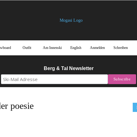
owboard
Outfit
Am Innenski
English
Anmelden
Schreiben
Mogasi
Berg & Tal Newsletter
Magazin
r poesie