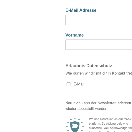
Ski-Experten
,
Legenden
,
Rennläufern
und
Influencern
 Liebe zum Wintersport und der Wunsch, diese Freude in
t nicht einem kleinen Kreis vorbehalten, jeder darf die
Gästen in Tirol 5 Fragen gestellt haben.