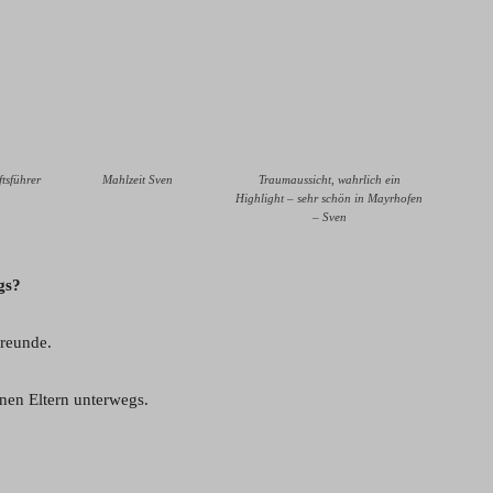
tsführer
Mahlzeit Sven
Traumaussicht, wahrlich ein
Highlight – sehr schön in Mayrhofen
– Sven
gs?
Freunde.
nen Eltern unterwegs.