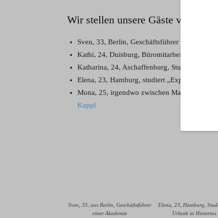
Wir stellen unsere Gäste vor:
Sven, 33, Berlin, Geschäftsführer einer Akad
Kathi, 24, Duisburg, Büromitarbeiterin –
Kaun
Katharina, 24, Aschaffenburg, Studentin –
Stu
Elena, 23, Hamburg, studiert „Expressive Arts
Mona, 25, irgendwo zwischen Mannheim und F
Kappl
Sven, 33, aus Berlin, Geschäftsführer
Elena, 23, Hamburg, Stud
einer Akademie
Urlaub in Hintertux