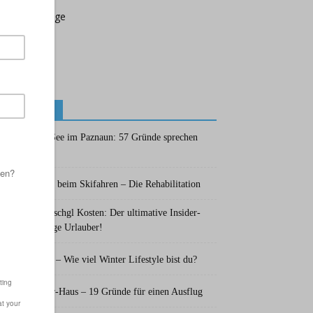
RSS – Beiträge
Neue Beiträge
Skiurlaub in See im Paznaun: 57 Gründe sprechen
dafür
Kreuzbandriss beim Skifahren – Die Rehabilitation
Skifahren in Ischgl Kosten: Der ultimative Insider-
Guide für kluge Urlauber!
Der Selbsttest – Wie viel Winter Lifestyle bist du?
Alois-Günther-Haus – 19 Gründe für einen Ausflug