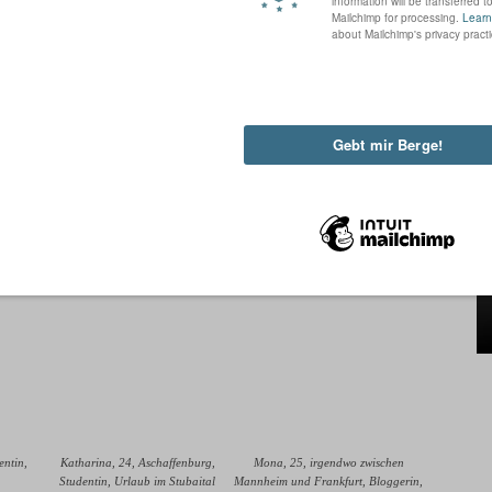
emie –
Mayrhofen
ertal
baital
 in Social Transformation“ –
Hintertux
rankfurt. Studentin und Bloggerin
„Beauty and the beam“
–
entin,
Katharina, 24, Aschaffenburg,
Mona, 25, irgendwo zwischen
Studentin, Urlaub im Stubaital
Mannheim und Frankfurt, Bloggerin,