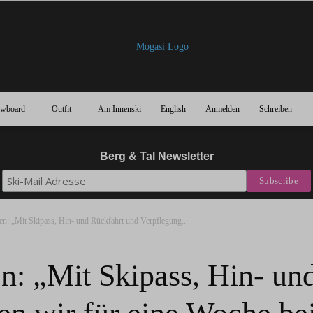
owboard
Outfit
Am Innenski
English
Anmelden
Schreiben
Mogasi
Berg & Tal Newsletter
en: „Mit Skipass, Hin- und Rückfahrt und Verpflegung...
Magazin
en: „Mit Skipass, Hin- un