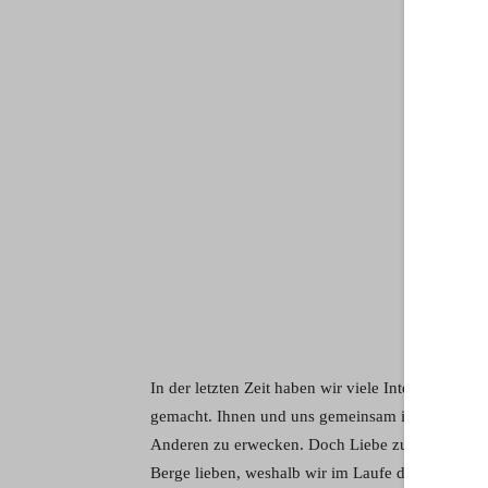
In der letzten Zeit haben wir viele Interviews mit
gemacht. Ihnen und uns gemeinsam ist eine tiefe
Anderen zu erwecken. Doch Liebe zu den Bergen is
Berge lieben, weshalb wir im Laufe des Winters 5 