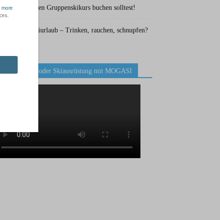
Warum du einen Gruppenskikurs buchen solltest!
Drogen im Skiurlaub – Trinken, rauchen, schnupfen?
Skilehrer und/oder Skiausrüstung mit MOGASI