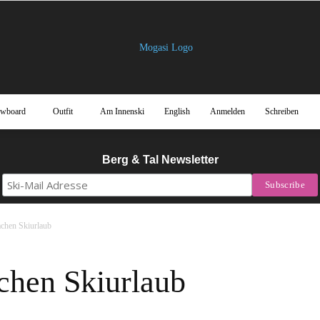
owboard
Outfit
Am Innenski
English
Anmelden
Schreiben
Mogasi
Berg & Tal Newsletter
chen Skiurlaub
Magazin
chen Skiurlaub