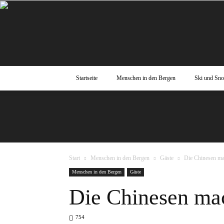
Startseite
Menschen in den Bergen
Ski und Sn
Start
Menschen in den Bergen
Gäste
Die Chinesen ma
Menschen in den Bergen
Gäste
Die Chinesen ma
754