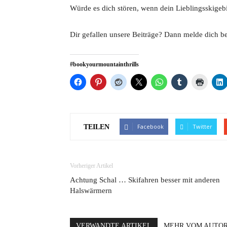
Würde es dich stören, wenn dein Lieblingsskigebi
Dir gefallen unsere Beiträge? Dann melde dich 
#bookyourmountainthrills
Facebook
Twitter
TEILEN
Vorheriger Artikel
Achtung Schal … Skifahren besser mit anderen
Halswärmern
VERWANDTE ARTIKEL
MEHR VOM AUTO